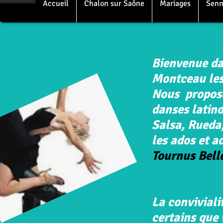
Accueil
Chalon sur Saône
Mariages
Senn
Bienvenue da
Montceau les
Nous proposo
danses latin
Salsa, Rueda,
les ados et a
Tournus Bell
La conviviali
certains que 